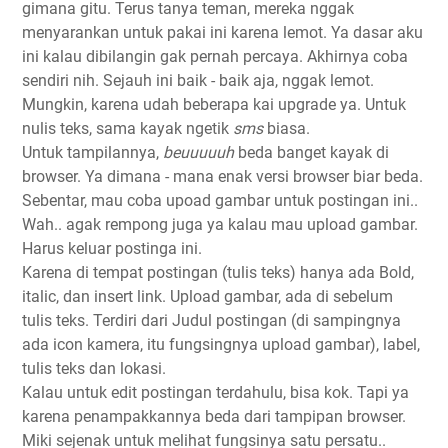
gimana gitu. Terus tanya teman, mereka nggak
menyarankan untuk pakai ini karena lemot. Ya dasar aku
ini kalau dibilangin gak pernah percaya. Akhirnya coba
sendiri nih. Sejauh ini baik - baik aja, nggak lemot.
Mungkin, karena udah beberapa kai upgrade ya. Untuk
nulis teks, sama kayak ngetik
sms
biasa.
Untuk tampilannya,
beuuuuuh
beda banget kayak di
browser. Ya dimana - mana enak versi browser biar beda.
Sebentar, mau coba upoad gambar untuk postingan ini..
Wah.. agak rempong juga ya kalau mau upload gambar.
Harus keluar postinga ini.
Karena di tempat postingan (tulis teks) hanya ada Bold,
italic, dan insert link. Upload gambar, ada di sebelum
tulis teks. Terdiri dari Judul postingan (di sampingnya
ada icon kamera, itu fungsingnya upload gambar), label,
tulis teks dan lokasi.
Kalau untuk edit postingan terdahulu, bisa kok. Tapi ya
karena penampakkannya beda dari tampipan browser.
Miki sejenak untuk melihat fungsinya satu persatu..