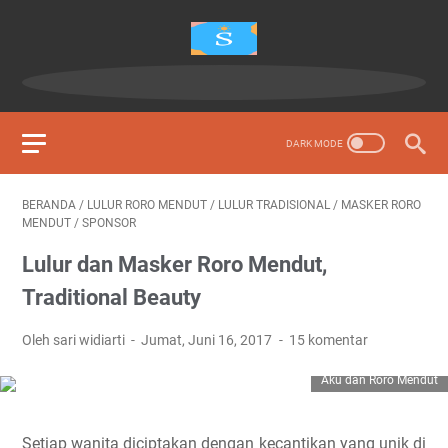
BERANDA
/
LULUR RORO MENDUT
/
LULUR TRADISIONAL
/
MASKER RORO
MENDUT
/
SPONSOR
Lulur dan Masker Roro Mendut,
Traditional Beauty
Oleh sari widiarti
Jumat, Juni 16, 2017
15 komentar
Aku dan Roro Mendut
Setiap wanita diciptakan dengan kecantikan yang unik di