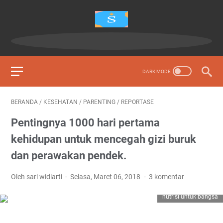
BERANDA
/
KESEHATAN
/
PARENTING
/
REPORTASE
Pentingnya 1000 hari pertama
kehidupan untuk mencegah gizi buruk
dan perawakan pendek.
Oleh sari widiarti
Selasa, Maret 06, 2018
3 komentar
nutrisi untuk bangsa