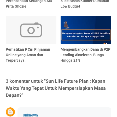
Perencanaan Keuangan Ala
5 Ide Bisnis Kuliner Rumahan
Prita Ghozie
Low Budget
Perhatikan 9 Ciri Pinjaman
Mengembangkan Dana di P2P
Online yang Aman dan
Lending Akseleran, Bunga
Terpercaya.
Hingga 21%
3 komentar untuk "Sun Life Future Plan : Kapan
Waktu Yang Tepat Untuk Mempersiapkan Masa
Depan?"
Unknown