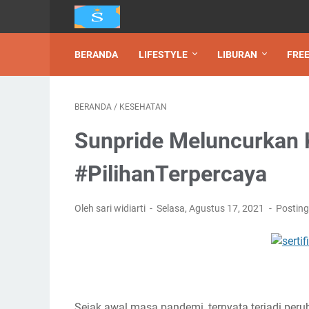
BERANDA
LIFESTYLE
LIBURAN
FREE
BERANDA
/
KESEHATAN
Sunpride Meluncurkan
#PilihanTerpercaya
Oleh sari widiarti
Selasa, Agustus 17, 2021
Postin
Sejak awal masa pandemi, ternyata terjadi pe