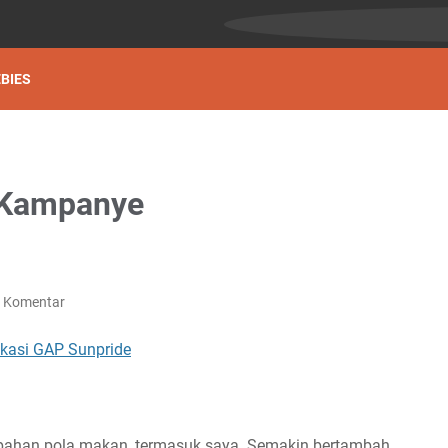
BIES
 Kampanye
g Komentar
rubahan pola makan, termasuk saya. Semakin bertambah