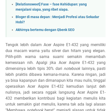
[Relationsweet] Fase – fase Kehidupan: yang
menjalani siapa, yang ribet siapa.
Bloger di masa depan : Menjadi Profesi atau Sekadar
Hobi?
Akhirnya bertemu dengan Qbenk SEO
Tengok lebih dalam Acer Aspire E1-432 yang memiliki
dua macam warna yaitu silver dan hitam yang elegan.
Pilih-pilih warna sama suami semakin menambah
kemesraan nih. Apalgi jika Acer Aspire E1-432 yang
dimensinya lebih tipis 30% dari
notebook
lainnya, pasti
lebih praktis dibawa kemana-mana. Karena ringan, jadi
ya bisa kapanpun dan dimanapun kita mau nulis, tinggal
operasikan Acer Aspire E1-432 kemudian lanjut deh
nulisnya, jadi secara nggak langsung Acer Aspire E1-
432 memberikan kontribusi bagi kegiatan menulis kita
untuk semakin giat menulis, karena tak ada lagi alasan
"Membawa
notebook
berat" menjadi alasan untuk tidak