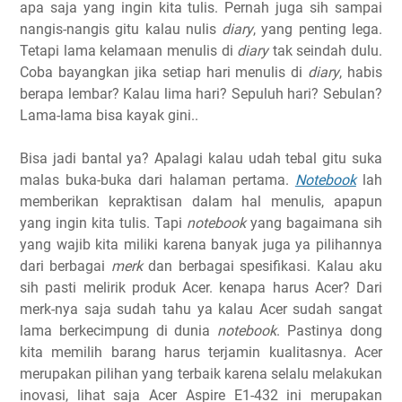
apa saja yang ingin kita tulis. Pernah juga sih sampai
nangis-nangis gitu kalau nulis
diary
, yang penting lega.
Tetapi lama kelamaan menulis di
diary
tak seindah dulu.
Coba bayangkan jika setiap hari menulis di
diary
, habis
berapa lembar? Kalau lima hari? Sepuluh hari? Sebulan?
Lama-lama bisa kayak gini..
Bisa jadi bantal ya? Apalagi kalau udah tebal gitu suka
malas buka-buka dari halaman pertama.
Notebook
lah
memberikan kepraktisan dalam hal menulis, apapun
yang ingin kita tulis. Tapi
notebook
yang bagaimana sih
yang wajib kita miliki karena banyak juga ya pilihannya
dari berbagai
merk
dan berbagai spesifikasi. Kalau aku
sih pasti melirik produk Acer. kenapa harus Acer? Dari
merk-nya saja sudah tahu ya kalau Acer sudah sangat
lama berkecimpung di dunia
notebook
. Pastinya dong
kita memilih barang harus terjamin kualitasnya. Acer
merupakan pilihan yang terbaik karena selalu melakukan
inovasi, lihat saja Acer Aspire E1-432 ini merupakan