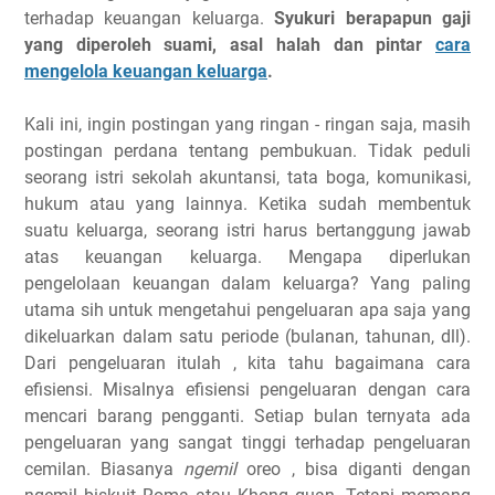
terhadap keuangan keluarga.
Syukuri berapapun gaji
yang diperoleh suami, asal halah dan pintar
cara
mengelola keuangan keluarga
.
Kali ini, ingin postingan yang ringan - ringan saja, masih
postingan perdana tentang pembukuan. Tidak peduli
seorang istri sekolah akuntansi, tata boga, komunikasi,
hukum atau yang lainnya. Ketika sudah membentuk
suatu keluarga, seorang istri harus bertanggung jawab
atas keuangan keluarga. Mengapa diperlukan
pengelolaan keuangan dalam keluarga? Yang paling
utama sih untuk mengetahui pengeluaran apa saja yang
dikeluarkan dalam satu periode (bulanan, tahunan, dll).
Dari pengeluaran itulah , kita tahu bagaimana cara
efisiensi. Misalnya efisiensi pengeluaran dengan cara
mencari barang pengganti. Setiap bulan ternyata ada
pengeluaran yang sangat tinggi terhadap pengeluaran
cemilan. Biasanya
ngemil
oreo , bisa diganti dengan