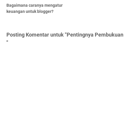
Bagaimana caranya mengatur
keuangan untuk blogger?
Posting Komentar untuk "Pentingnya Pembukuan
"