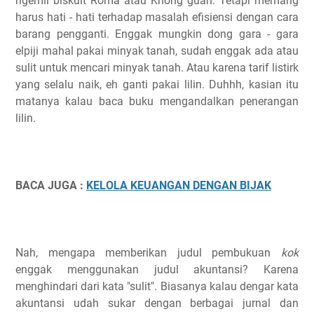
ngemil biskuit Roma atau Khong guan. Tetapi memang
harus hati - hati terhadap masalah efisiensi dengan cara
barang pengganti. Enggak mungkin dong gara - gara
elpiji mahal pakai minyak tanah, sudah enggak ada atau
sulit untuk mencari minyak tanah. Atau karena tarif listirk
yang selalu naik, eh ganti pakai lilin. Duhhh, kasian itu
matanya kalau baca buku mengandalkan penerangan
lilin.
BACA JUGA :
KELOLA KEUANGAN DENGAN BIJAK
Nah, mengapa memberikan judul pembukuan
kok
enggak menggunakan judul akuntansi? Karena
menghindari dari kata "sulit". Biasanya kalau dengar kata
akuntansi udah sukar dengan berbagai jurnal dan