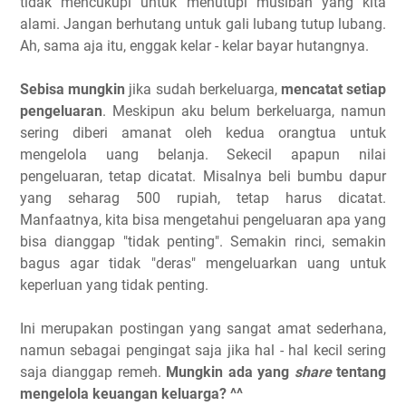
tidak mencukupi untuk menutupi musibah yang kita
alami. Jangan berhutang untuk gali lubang tutup lubang.
Ah, sama aja itu, enggak kelar - kelar bayar hutangnya.
Sebisa mungkin
jika sudah berkeluarga,
mencatat setiap
pengeluaran
. Meskipun aku belum berkeluarga, namun
sering diberi amanat oleh kedua orangtua untuk
mengelola uang belanja. Sekecil apapun nilai
pengeluaran, tetap dicatat. Misalnya beli bumbu dapur
yang seharag 500 rupiah, tetap harus dicatat.
Manfaatnya, kita bisa mengetahui pengeluaran apa yang
bisa dianggap "tidak penting". Semakin rinci, semakin
bagus agar tidak "deras" mengeluarkan uang untuk
keperluan yang tidak penting.
Ini merupakan postingan yang sangat amat sederhana,
namun sebagai pengingat saja jika hal - hal kecil sering
saja dianggap remeh.
Mungkin ada yang
share
tentang
mengelola keuangan keluarga? ^^